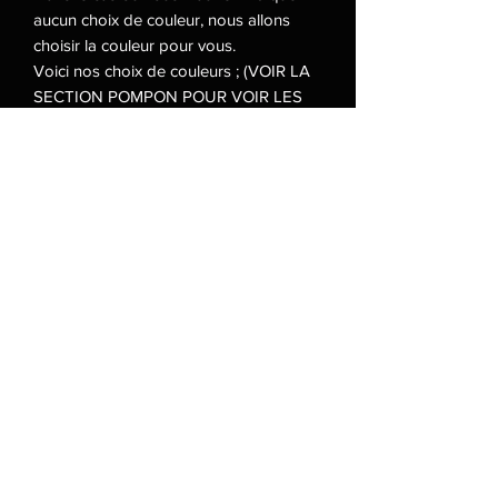
aucun choix de couleur, nous allons
choisir la couleur pour vous.
Voici nos choix de couleurs ; (VOIR LA
SECTION POMPON POUR VOIR LES
COULEURS)
Beige
Noir
Blanc
Argenté
Brun
Rouge vin
Rouge vif
Rose bonbon
Fushia
Mauve
Lilac
Jaune
Vert
Bleu