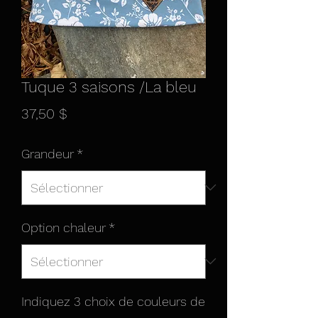
Tuque 3 saisons /La bleu
Prix
37,50 $
Grandeur
*
Option chaleur
*
Indiquez 3 choix de couleurs de