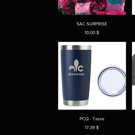
Aperçu rapide
SAC SURPRISE
Prix
10,00 $
Aperçu rapide
PCQ - Tasse
Prix
17,39 $