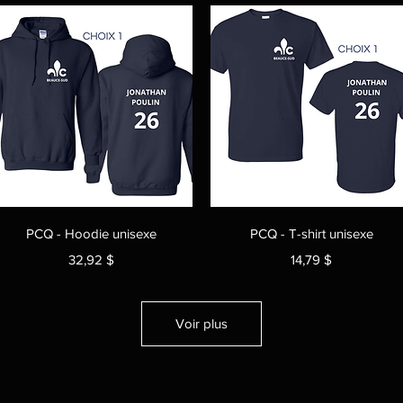
Aperçu rapide
Aperçu rapide
PCQ - Hoodie unisexe
PCQ - T-shirt unisexe
Prix
Prix
32,92 $
14,79 $
Voir plus