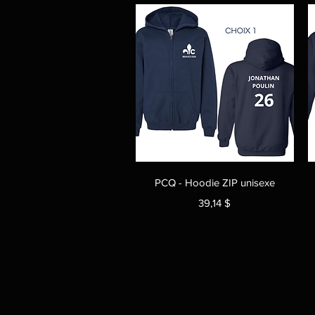
Aperçu rapide
PCQ - Hoodie ZIP unisexe
Prix
39,14 $