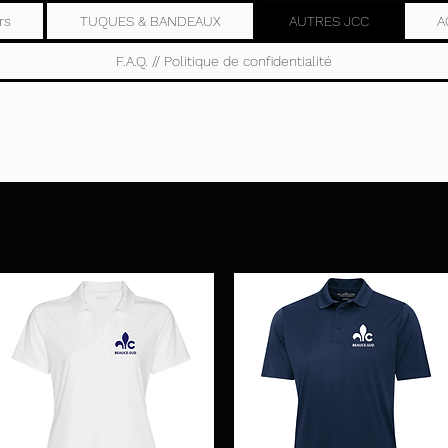
rs
TUQUES & BANDEAUX
AUTRES JCC
A
F.A.Q. // Politique de confidentialité