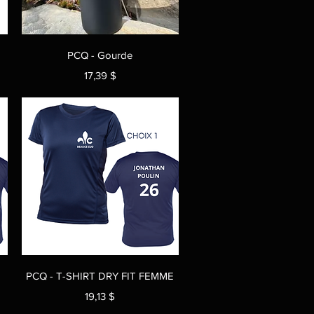
Aperçu rapide
PCQ - Gourde
Prix
17,39 $
Aperçu rapide
PCQ - T-SHIRT DRY FIT FEMME
Prix
19,13 $