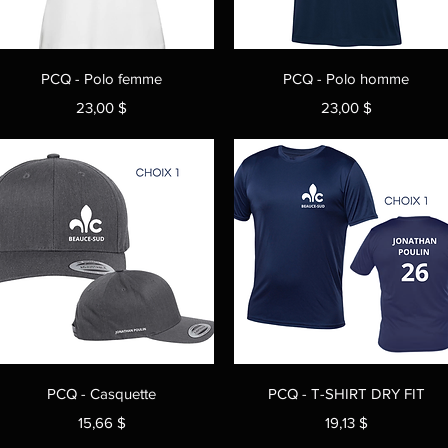
Aperçu rapide
Aperçu rapide
PCQ - Polo femme
PCQ - Polo homme
Prix
Prix
23,00 $
23,00 $
Aperçu rapide
Aperçu rapide
PCQ - Casquette
PCQ - T-SHIRT DRY FIT
Prix
Prix
15,66 $
19,13 $