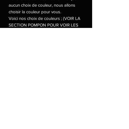
aucun choix de couleur, nous allons
choisir la couleur pour vous.
Voici nos choix de couleurs ; (VOIR LA
SECTION POMPON POUR VOIR LES
COULEURS)
Beige
Noir
Blanc
Argenté
Brun
Rouge vin
Rouge vif
Rose bonbon
Fushia
Mauve
Lilac
Jaune
Vert
Bleu