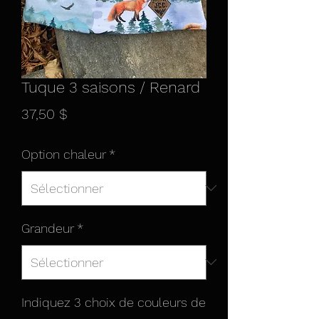
Tuque 3 saisons / Renard
Prix
37,50 $
Option chaleur
*
Grandeur
*
Indiquez 3 choix de couleurs de