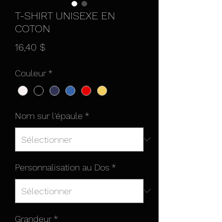
T-SHIRT UNISEXE EN
COTON
Prix
16,40 $
Couleur
*
Nom sur l'épaule
*
Personnalisation au Dos
*
Grandeur
*