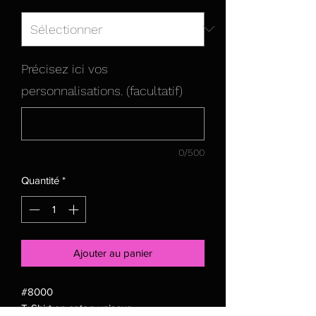
Précisez ici vos
personnalisations. (facultatif)
0/500
Quantité
*
Ajouter au panier
#8000
T-Shirt en coton unisexe