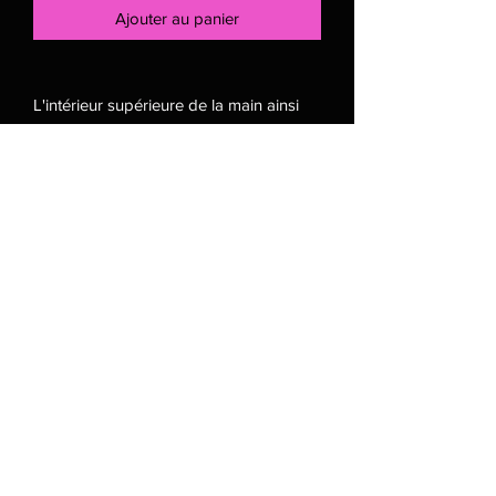
Ajouter au panier
L'intérieur supérieure de la main ainsi
que le pouce ont une membrane
impereméable
qui évite de mouiller l'extérieur de la
mitaine.
L'intérieur est en micro polar pour
optimiser la chaleur. L'extérieur de la
mitaine est en tissu que vous
pouvez agencé à vos ensembles (Cette
section est personnalisable)
Le poignet de la mitaine est roulable et
déroulable donc vous pouvez ajuster la
longueur au niveau du poignet.