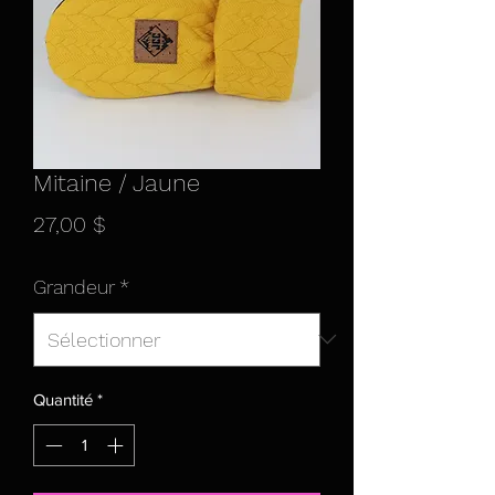
Mitaine / Jaune
Prix
27,00 $
Grandeur
*
Quantité
*