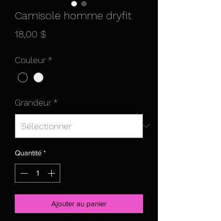
Camisole homme dryfit
Prix
18,00 $
Couleur
*
Grandeur
*
Quantité
*
Ajouter au panier