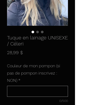
Tuque en lainage UNISEXE
/ Céleri
Prix
28,99 $
Couleur de mon pompon (si
pas de pompon inscrivez :
NON)
*
0/500