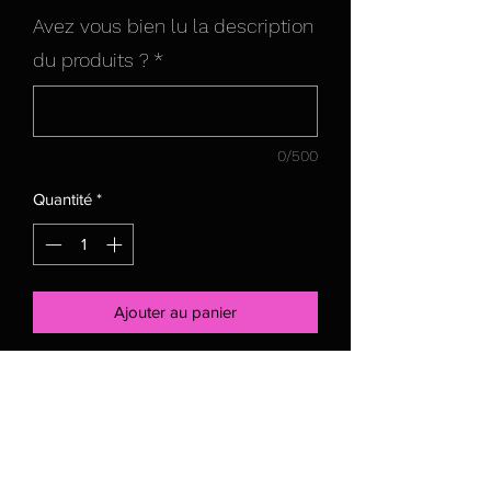
Avez vous bien lu la description
du produits ?
*
0/500
Quantité
*
Ajouter au panier
Tuque unisexe en lainage 100% en
acrylique.
Très extensible et confortable
Grandeur : O/S
LOGO JCC EN LIÈGE