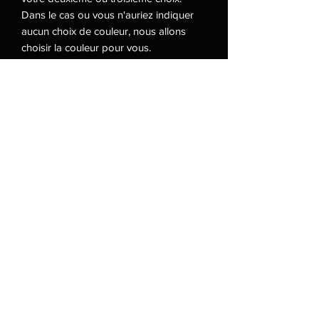
Dans le cas ou vous n'auriez indiquer
aucun choix de couleur, nous allons
choisir la couleur pour vous.
Voici nos choix de couleurs ;
Beige
Noir
Blanc
Argenté
Brun
Rouge vin
Rouge vif
Rose bonbon
Fushia
Mauve
Lilac
Jaune
Vert
Bleu
Bleu royale