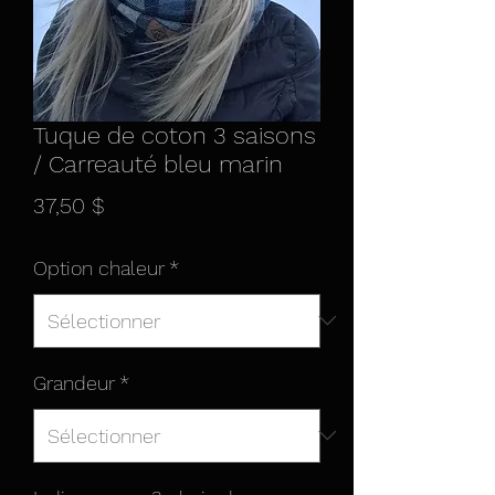
Tuque de coton 3 saisons
/ Carreauté bleu marin
Prix
37,50 $
Option chaleur
*
Grandeur
*